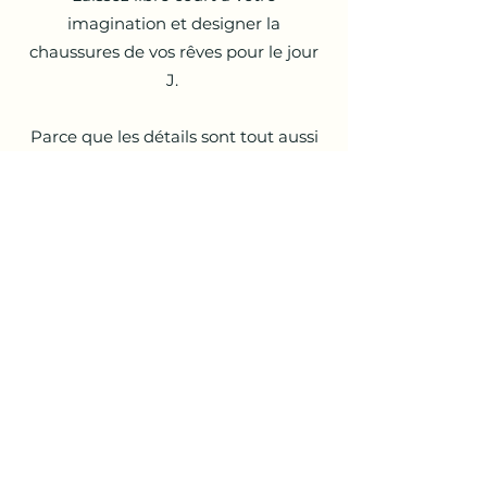
imagination et designer la
chaussures de vos rêves pour le jour
J.
Parce que les détails sont tout aussi
importants !
Contactez
Mathilde & Georges
dès
aujourd'hui pour prendre rendez-vous
et essayer les chaussures Chamberlan
Paris.
Prendre un rendez-vous
Voir les autres accessoires